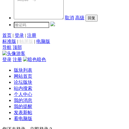
取消
高级
首页
|
登录
|
注册
标准版
|
触屏版
|
电脑版
导航
顶部
游客
登录
注册
暗色
版块列表
网站首页
论坛版块
站内搜索
个人中心
我的消息
我的提醒
发表新帖
看电脑版