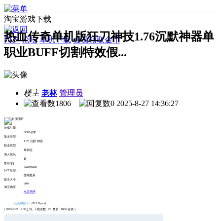
淘宝游戏下载
热血传奇单机版狂刀神技1.76沉默神器单
门户
论坛
单机下载
会员领取金币
职业BUFF切割特效假...
楼主
老林
管理员
1806
0
2025-8-27 14:36:27
游戏引擎 :
GOM引擎
版本类型 :
1.76 沉默 神器
职业类型 :
单职业
假人陪玩 :
是
售后QQ： :
344078486
补丁类型 :
微端更新
版本大小 :
90M
淘宝购买 :
点击购买
狂刀神技.txt
(815 Bytes)
( 2025-8-27 14:35上传, 下载次数: 22, 售价: 1000 金钱 )