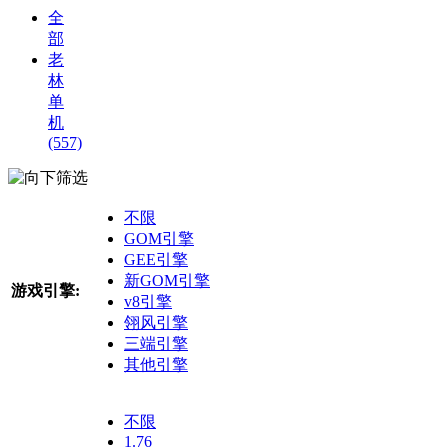
全
部
老
林
单
机
(557)
筛选
不限
GOM引擎
GEE引擎
新GOM引擎
游戏引擎:
v8引擎
翎风引擎
三端引擎
其他引擎
不限
1.76