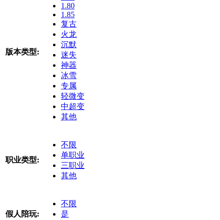
1.80
1.85
复古
火龙
沉默
版本类型:
迷失
神器
冰雪
专属
轻微变
中超变
其他
不限
单职业
职业类型:
三职业
其他
不限
假人陪玩:
是