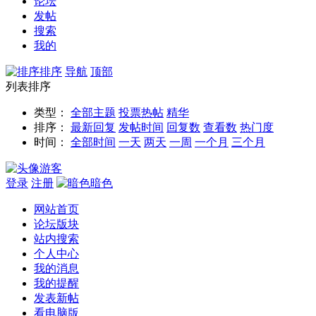
论坛
发帖
搜索
我的
排序
导航
顶部
列表排序
类型：
全部主题
投票
热帖
精华
排序：
最新回复
发帖时间
回复数
查看数
热门度
时间：
全部时间
一天
两天
一周
一个月
三个月
游客
登录
注册
暗色
网站首页
论坛版块
站内搜索
个人中心
我的消息
我的提醒
发表新帖
看电脑版