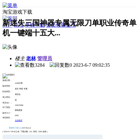
淘宝游戏下载
新迷失三国神器专属无限刀单职业传奇单
门户
论坛
单机下载
会员领取金币
机一键端十五大...
楼主
老林
管理员
3284
0
2023-6-7 09:02:35
游戏引擎 :
GOM引擎
版本类型 :
迷失 神器 专属
职业类型 :
单职业
假人陪玩 :
是
售后QQ： :
344078486
补丁类型 :
微端更新
版本大小 :
83M
淘宝购买 :
点击购买
新迷失三国.txt
(533 Bytes)
( 2023-6-7 09:00上传, 下载次数: 116, 售价: 1000 金钱 )