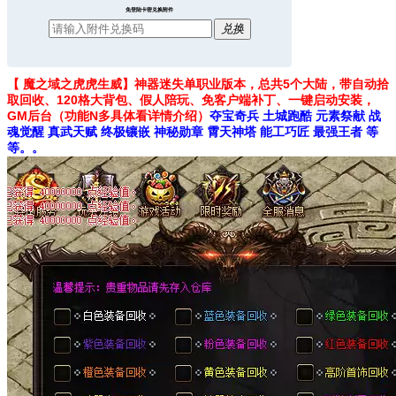
免登陆卡密兑换附件
兑换
【
魔之域之虎虎生威】神器迷失单职业版本，总共5个大陆，带自动拾
取回收、120格大背包、假人陪玩、免客户端补丁、一键启动安装，
GM后台（功能N多具体看详情介绍）
夺宝奇兵 土城跑酷 元素祭献 战
魂觉醒 真武天赋 终极镶嵌 神秘勋章 霄天神塔 能工巧匠 最强王者 等
等。。