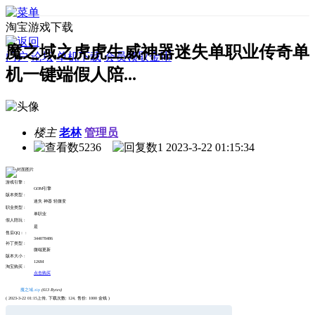
淘宝游戏下载
魔之域之虎虎生威神器迷失单职业传奇单
门户
论坛
单机下载
会员领取金币
机一键端假人陪...
楼主
老林
管理员
5236
1
2023-3-22 01:15:34
游戏引擎 :
GOM引擎
版本类型 :
迷失 神器 轻微变
职业类型 :
单职业
假人陪玩 :
是
售后QQ： :
344078486
补丁类型 :
微端更新
版本大小 :
126M
淘宝购买 :
点击购买
魔之域.zip
(613 Bytes)
( 2023-3-22 01:15上传, 下载次数: 124, 售价: 1000 金钱 )