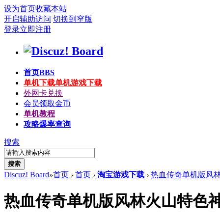
设为首页
收藏本站
开启辅助访问
切换到窄版
登录
立即注册
首页
BBS
单机下载
单机游戏下载
外网卡兑换
会员领取金币
单机教程
攻略爆率查询
搜索
搜索
Discuz! Board
»
首页
›
首页
›
淘宝游戏下载
›
热血传奇单机版风林火
热血传奇单机版风林火山特色神