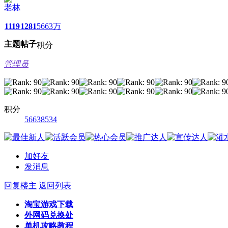
老林
1119
1281
5663万
主题
帖子
积分
管理员
积分
56638534
加好友
发消息
回复楼主
返回列表
淘宝游戏下载
外网码兑换处
单机攻略教程