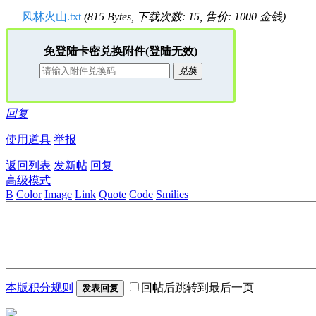
风林火山.txt
(815 Bytes, 下载次数: 15, 售价: 1000 金钱)
免登陆卡密兑换附件(登陆无效)
兑换
回复
使用道具
举报
返回列表
发新帖
回复
高级模式
B
Color
Image
Link
Quote
Code
Smilies
本版积分规则
回帖后跳转到最后一页
发表回复