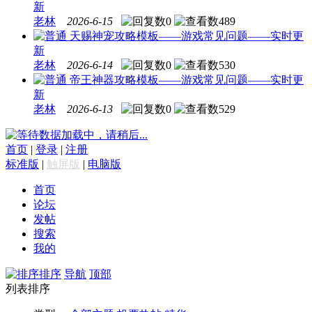
新
老林
2026-6-15
0
489
天赐神宠攻略模板——游戏常见问题——实时更
新
老林
2026-6-14
0
530
帝王神器攻略模板——游戏常见问题——实时更
新
老林
2026-6-13
0
529
数据加载中，请稍后...
首页
|
登录
|
注册
标准版
|
触屏版
|
电脑版
首页
论坛
发帖
搜索
我的
排序
导航
顶部
列表排序